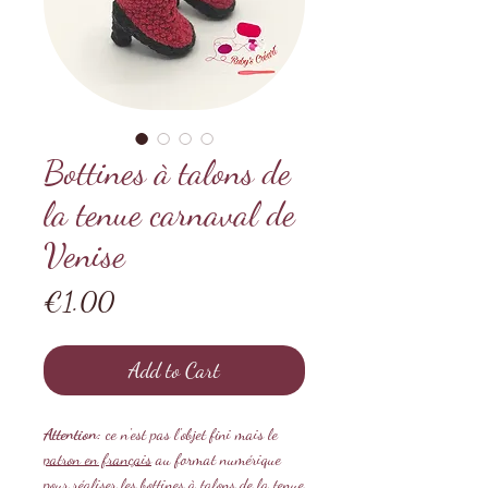
Bottines à talons de
la tenue carnaval de
Venise
Price
€1.00
Add to Cart
Attention:
ce n'est pas l'objet fini mais le
patron en français
au format numérique
pour réaliser les bottines à talons de la tenue