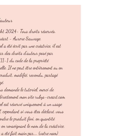
soyez gaucher ou droitier, vous aurez dans
l toutes les explications pas-à-pas écrites
es de photos.
'auteur
z prendre du fil plus gros ou plus petit
ht 2024- Tous droits réservés.
us faudra adapter le crochet à la grosseur
réart - Aurore Sauvage.
l. Seule la taille différera, l'aspect et la
el a été écrit par une créatrice, il est
eront identiques quelle que soit la grosseur
par des droits d’auteur posé par
tilisé.
 111-1 du code de la propriété
de prendre le même matériel pour toute la
 de votre poupée à composer afin que tout
uelle. Il ne peut être entièrement ou en
nsemble.
eproduit, modifié, revendu, partagé
gé.
us demande le tutoriel, merci de
 directement mon site rubys-creart.com
iel est réservé uniquement à un usage
, cependant si vous êtes déclaré, vous
ndre le produit fini, en quantité
t en renseignant le nom de la créatrice.
et a été fait main par.... (votre nom)