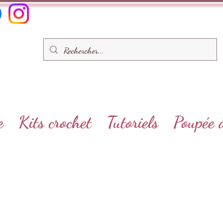
e
Kits crochet
Tutoriels
Poupée 