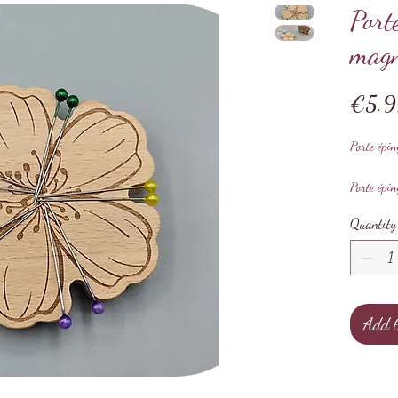
Port
magn
€5.9
Porte épi
Porte épin
pour aucui
Quantity
dimension
Vendu à l
Add t