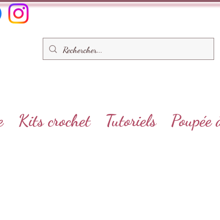
e
Kits crochet
Tutoriels
Poupée 