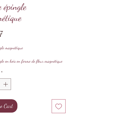
e épingle
étique
Price
7
ngle magnétique
gle en bois en forme de fleur magnétique
llir les épingles et aiguilles de couture
*
 : 7cm x 7cm x 1.5cm
'unité
o Cart