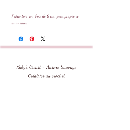
Présentoir en bois de 6 cm pour poupée et
animeaux.
Prévus pour les modèles de maximum 20cm.
A monter sois même
Vendu à l'unité (1 socle en bois +2 tiges de
fer).
Ruby's Créart - Aurore Sauvage
Créatrice au crochet
Boutique mercerie et tutoriels au crochet
Contact
Rubys-creart (Aurore Sauvage)
10 Lot Les Romarins 1