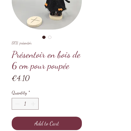
SKU: présentoir
Présentoir en bois de
6 cm pour poupée
Price
€4.10
Quantity
*
Add to Cart