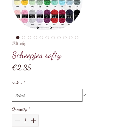
SKU: softy
Scheepjes softy
Price
€2.85
couleur
*
Quantity
*