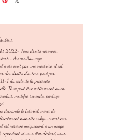
s sont données à titre indicatif et dans la
vous utilisez le même matériel.
soyez gaucher ou droitier, vous aurez dans
l toutes les explications pas-à-pas écrites
'auteur
es de photos.
z prendre du fil plus gros ou plus petit
ht 2022- Tous droits réservés.
us faudra adapter le crochet à la grosseur
réart - Aurore Sauvage.
l. Seule la taille différera, l'aspect et la
el a été écrit par une créatrice, il est
eront identiques quelle que soit la grosseur
par des droits d’auteur posé par
tilisé.
 111-1 du code de la propriété
uelle. Il ne peut être entièrement ou en
eproduit, modifié, revendu, partagé
gé.
us demande le tutoriel, merci de
 directement mon site rubys-creart.com
iel est réservé uniquement à un usage
, cependant si vous êtes déclaré, vous