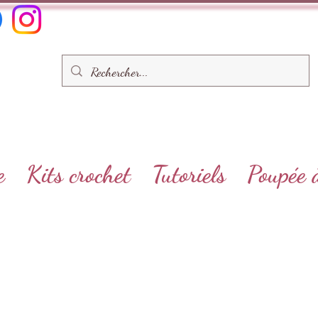
e
Kits crochet
Tutoriels
Poupée 