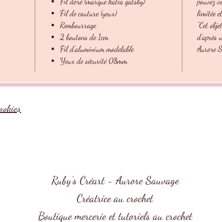
Fil doré (marque katia gatsby)
pouvez ve
Fil de couture (yeux)
limitée e
Rembourrage
''Cet obj
2 boutons de 1cm
d’après 
Fil d'aluminium modelable
Aurore S
Yeux de sécurité 08mm
cookies
Ruby's Créart - Aurore Sauvage
Créatrice au crochet
Boutique mercerie et tutoriels au crochet