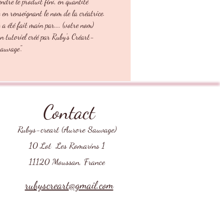
ndre le produit fini, en quantité
t en renseignant le nom de la créatrice.
et a été fait main par.... (votre nom)
un tutoriel créé par Ruby's Créart-
auvage".
Contact
Rubys-creart (Aurore Sauvage)
10 Lot Les Romarins 1
11120 Moussan, France
rubyscreart@gmail.com