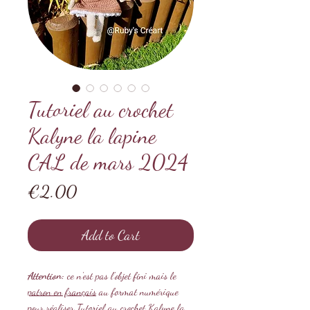
Tutoriel au crochet
Kalyne la lapine
CAL de mars 2024
Price
€2.00
Add to Cart
Attention:
ce n'est pas l'objet fini mais le
patron en français
au format numérique
pour réaliser Tutoriel au crochet Kalyne la