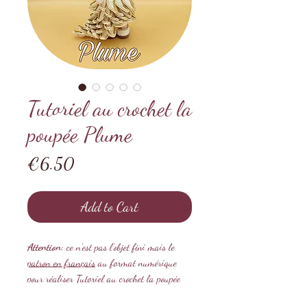
Tutoriel au crochet la
poupée Plume
Price
€6.50
Add to Cart
Attention:
ce n'est pas l'objet fini mais le
patron en français
au format numérique
pour réaliser Tutoriel au crochet la poupée
Plume.