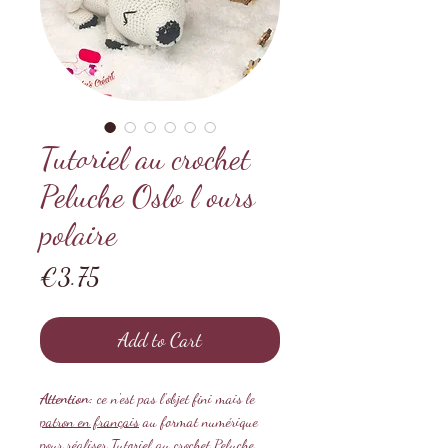
Tutoriel au crochet
Peluche Oslo l ours
polaire
Price
€3.75
Add to Cart
Attention:
ce n'est pas l'objet fini mais le
patron en français
au format numérique
pour réaliser Tutoriel au crochet Peluche