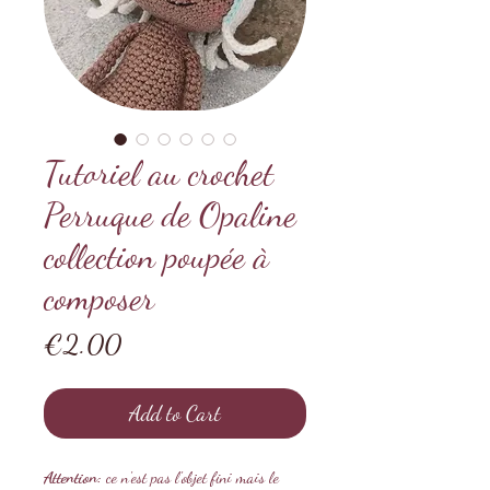
Tutoriel au crochet
Perruque de Opaline
collection poupée à
composer
Price
€2.00
Add to Cart
Attention:
ce n'est pas l'objet fini mais le