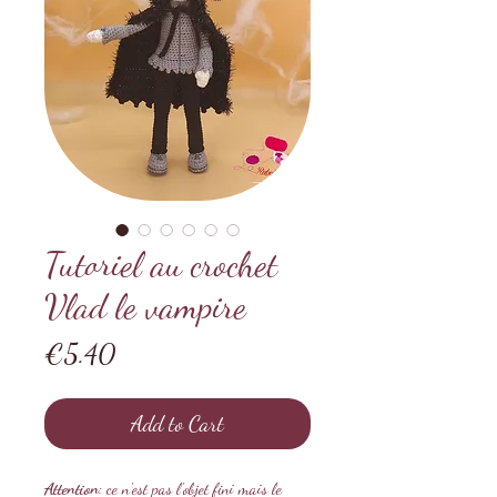
Tutoriel au crochet
Vlad le vampire
Price
€5.40
Add to Cart
Attention
: ce n'est pas l'objet fini mais le