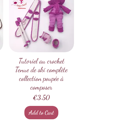
Tutoriel au crochet
Quick View
Tenue de ski complète
collection poupée à
composer
Price
€3.50
Add to Cart