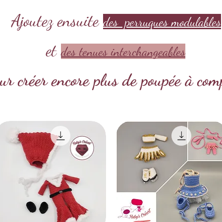
Ajoutez ensuite
des perruques modulables
et
des tenues interchangeables
ur créer encore plus de poupée à com