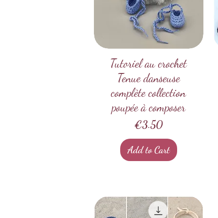
Tutoriel au crochet
Quick View
Tenue danseuse
complète collection
poupée à composer
Price
€3.50
Add to Cart