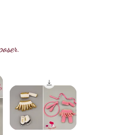
poser
.