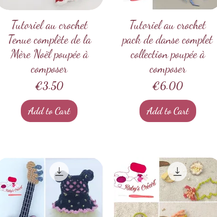
Tutoriel au crochet
Quick View
Tutoriel au crochet
Quick View
Tenue complète de la
pack de danse complet
Mère Noël poupée à
collection poupée à
composer
composer
Price
Price
€3.50
€6.00
Add to Cart
Add to Cart