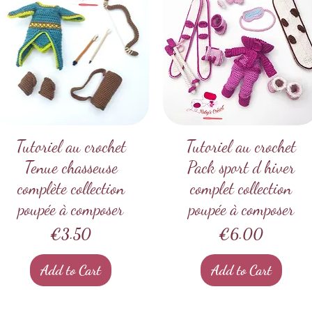
Tutoriel au crochet
Quick View
Tutoriel au crochet
Quick View
Tenue chasseuse
Pack sport d hiver
complète collection
complet collection
poupée à composer
poupée à composer
Price
Price
€3.50
€6.00
Add to Cart
Add to Cart