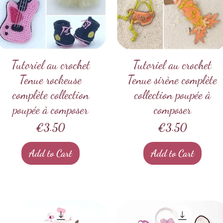
Tutoriel au crochet
Quick View
Tutoriel au crochet
Quick View
Tenue rockeuse
Tenue sirène complète
complète collection
collection poupée à
poupée à composer
composer
Price
Price
€3.50
€3.50
Add to Cart
Add to Cart