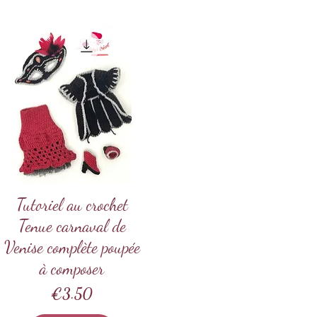
Tutoriel au crochet
Quick View
Tenue carnaval de
Venise complète poupée
à composer
Price
€3.50