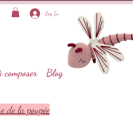
Log In
à composer
Blog
e de la poupée