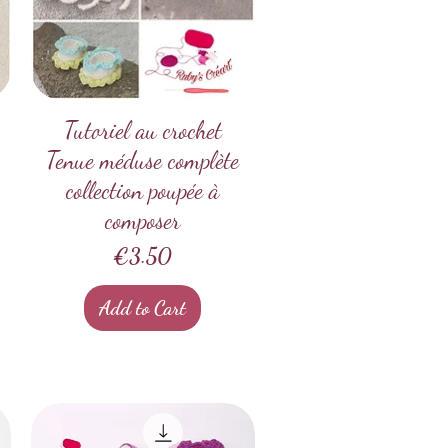
Tutoriel au crochet
Quick View
Tenue méduse complète
collection poupée à
composer
Price
€3.50
Add to Cart