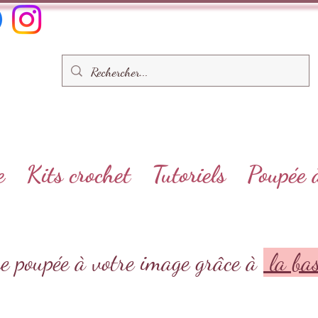
e
Kits crochet
Tutoriels
Poupée 
e poupée à votre image grâce à
la bas