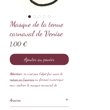
Masque de la tenue
carnaval de Venise
Prix
1,00 €
Ajouter au panier
Attention:
ce n'est pas l'objet fini mais le
patron en français
au format numérique
pour réaliser le masque carnaval de
Venise de la collection "poupée à composer".
Annexes
Masque carnaval de Venise
Des annexes sont liées à ce tutoriel. Vous