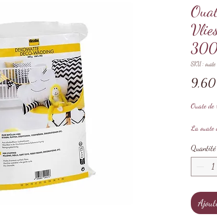
Ouat
Vlie
300
SKU : ouate
9,60
Ouate de 
La ouate 
Dekowatte
Quantité
remplir l
reprendra 
positionné
La ouate 
Ajout
polyester 