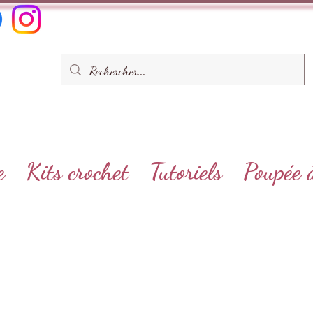
e
Kits crochet
Tutoriels
Poupée 