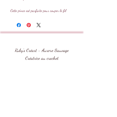
Cette pince est parfaite pour couper le fil
d'aluminium.
Dimension : environ 11cm
Vendu à l'unité
Ruby's Créart - Aurore Sauvage
Créatrice au crochet
Boutique mercerie et tutoriels au crochet
Contact
Rubys-creart (Aurore Sauvage)
10 Lot Les Romarins 1
11120 Moussan, France