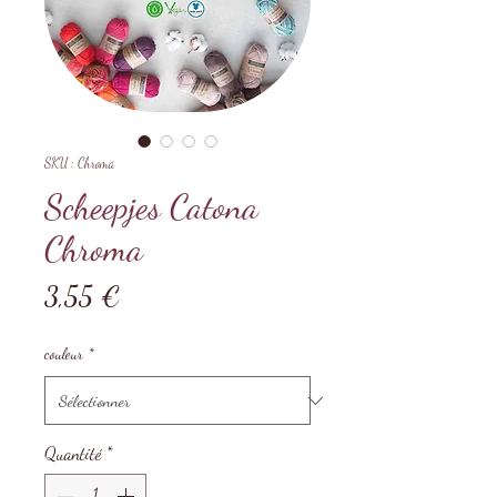
SKU : Chroma
Scheepjes Catona
Chroma
Prix
3,55 €
couleur
*
Quantité
*