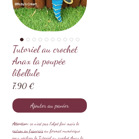
Tutoriel au crochet
Anax la poupée
libellule
Prix
7,90 €
Ajouter au panier
Attention:
ce n'est pas l'objet fini mais le
patron en français
au format numérique
pour réaliser le Tutoriel au crochet Anax la