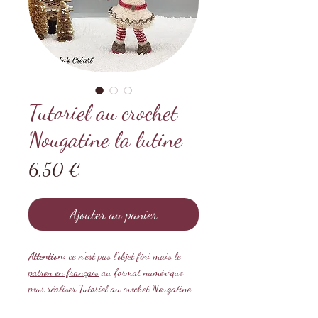
Tutoriel au crochet
Nougatine la lutine
Prix
6,50 €
Ajouter au panier
Attention:
ce n'est pas l'objet fini mais le
patron en français
au format numérique
pour réaliser Tutoriel au crochet Nougatine
la lutine