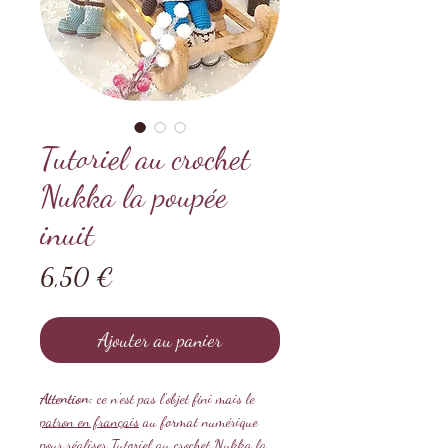
Tutoriel au crochet
Nukka la poupée
inuit
Prix
6,50 €
Ajouter au panier
Attention:
ce n'est pas l'objet fini mais le
patron en français
au format numérique
pour réaliser Tutoriel au crochet Nukka la