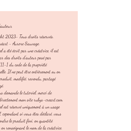
s sont données à titre indicatif et dans la
vous utilisez le même matériel.
'auteur
soyez gaucher ou droitier, vous aurez dans
l toutes les explications pas-à-pas écrites
ht 2023- Tous droits réservés.
es de photos.
réart - Aurore Sauvage.
z prendre du fil plus gros ou plus petit
el a été écrit par une créatrice, il est
us faudra adapter le crochet à la grosseur
par des droits d’auteur posé par
l. Seule la taille différera, l'aspect et la
 111-1 du code de la propriété
eront identiques quelle que soit la grosseur
uelle. Il ne peut être entièrement ou en
tilisé.
eproduit, modifié, revendu, partagé
gé.
us demande le tutoriel, merci de
 directement mon site rubys-creart.com
iel est réservé uniquement à un usage
, cependant si vous êtes déclaré, vous
ndre le produit fini, en quantité
t en renseignant le nom de la créatrice.