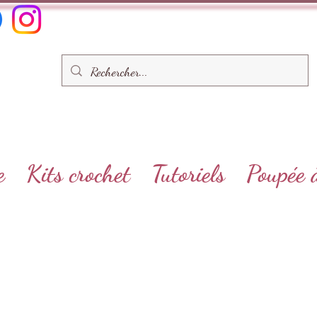
e
Kits crochet
Tutoriels
Poupée 