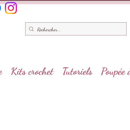
e
Kits crochet
Tutoriels
Poupée 