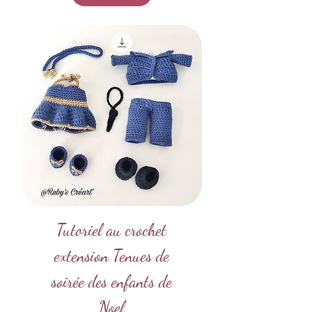
Tutoriel au crochet
extension Tenues de
soirée des enfants de
Noel