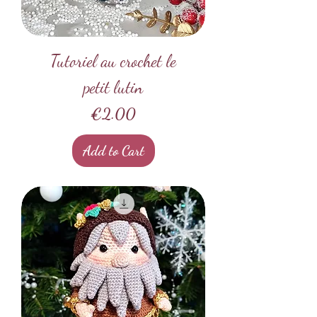
Tutoriel au crochet le
petit lutin
Price
€2.00
Add to Cart