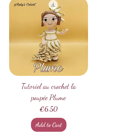
Tutoriel au crochet la
poupée Plume
Price
€6.50
Add to Cart