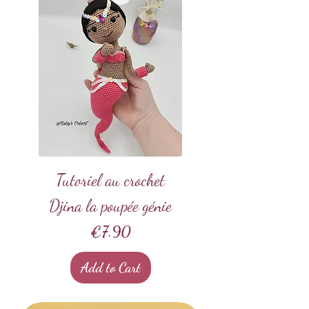
Tutoriel au crochet
Djina la poupée génie
Price
€7.90
Add to Cart