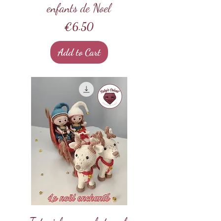
enfants de Noel
Price
€6.50
Add to Cart