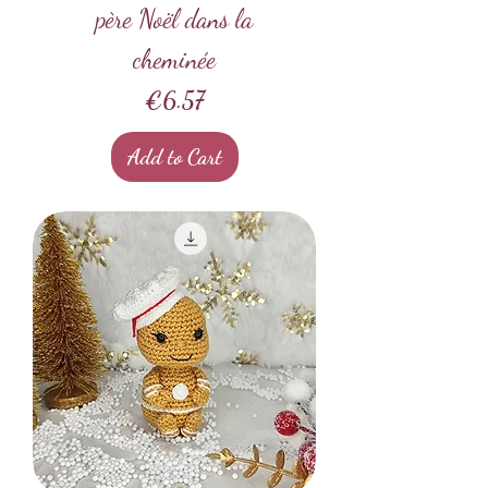
père Noël dans la
cheminée
Price
€6.57
Add to Cart