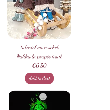
Tutoriel au crochet
Nukka la poupée inuit
Price
€6.50
Add to Cart