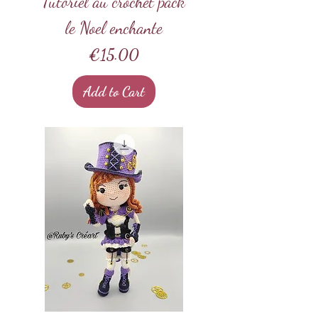
Tutoriel au crochet pack
le Noel enchante
Price
€15.00
Add to Cart