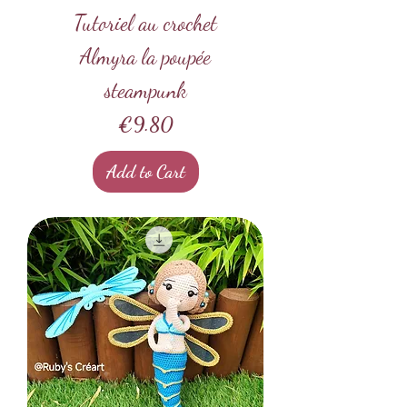
Tutoriel au crochet
Almyra la poupée
steampunk
Price
€9.80
Add to Cart