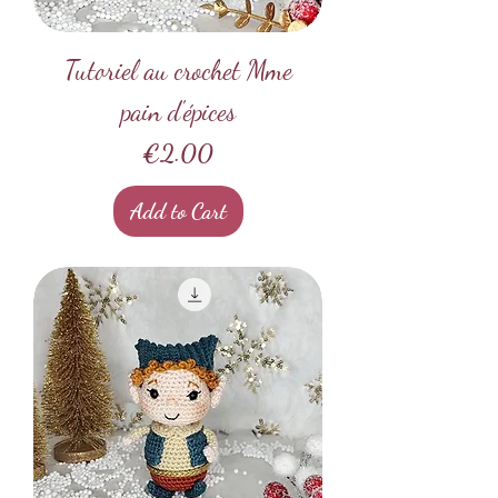
Tutoriel au crochet Mme
pain d'épices
Price
€2.00
Add to Cart