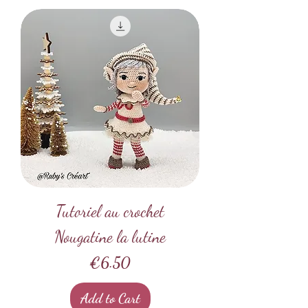
Tutoriel au crochet
Nougatine la lutine
Price
€6.50
Add to Cart