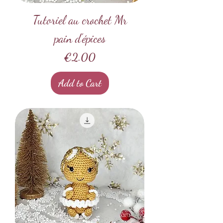
Tutoriel au crochet Mr
pain d'épices
Price
€2.00
Add to Cart