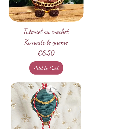
Tutoriel au crochet
Keineute le gnome
Price
€6.50
Add to Cart