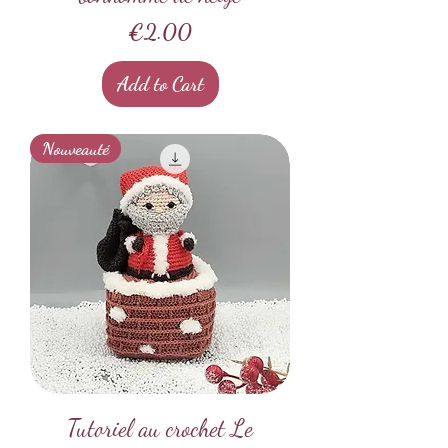
Price
€2.00
Add to Cart
Nouveauté
Tutoriel au crochet Le