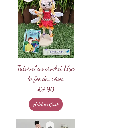
Tutoriel au crochet Elya
la fée des rêves
Price
€7.90
Add to Cart