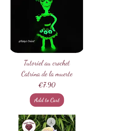
Tutoriel au crochet
Catrina de la muerte
Price
€7.90
Add to Cart