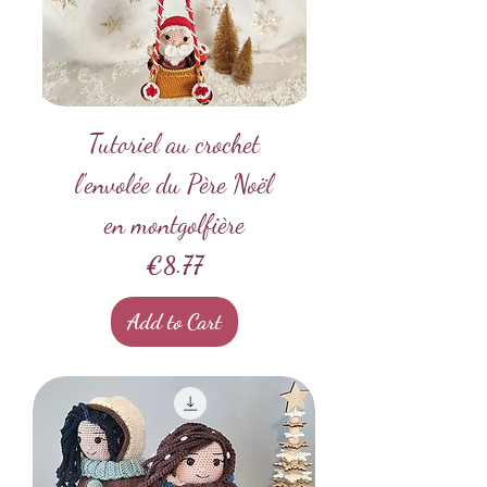
Tutoriel au crochet
l'envolée du Père Noël
en montgolfière
Price
€8.77
Add to Cart