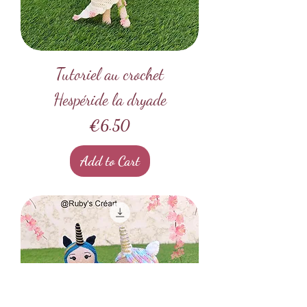
Tutoriel au crochet
Hespéride la dryade
Price
€6.50
Add to Cart