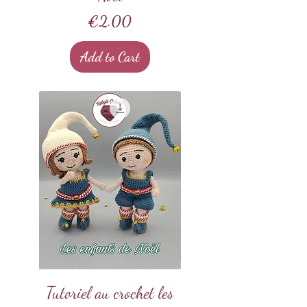
Price
€2.00
Add to Cart
Tutoriel au crochet les