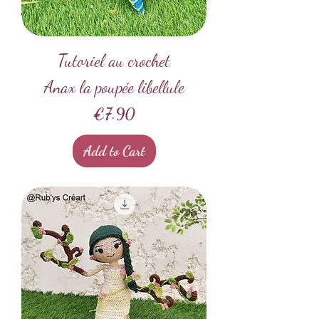
Tutoriel au crochet
Anax la poupée libellule
Price
€7.90
Add to Cart