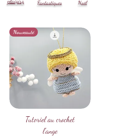
plaisirs
Fantastiques
Noël
Nouveauté
Tutoriel au crochet
l'ange