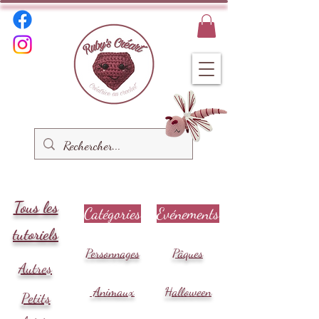
Tous les
Catégories
Evénements
tutoriels
Personnages
Pâques
Autres
Animaux
Halloween
Petits