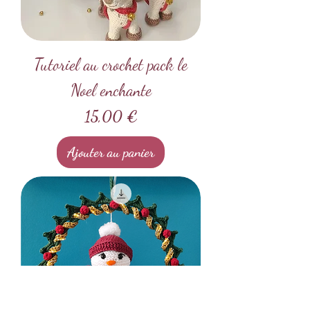
Tutoriel au crochet pack le
Noel enchante
Prix
15,00 €
Ajouter au panier