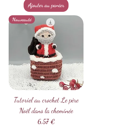
Ajouter au panier
Nouveauté
Tutoriel au crochet Le père
Noël dans la cheminée
Prix
6,57 €