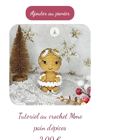
Ajouter au panier
Tutoriel au crochet Mme
pain d'épices
Prix
2,00 €