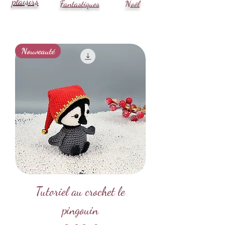
plaisirs
Fantastiques
Noël
Nouveauté
Tutoriel au crochet le
pingouin