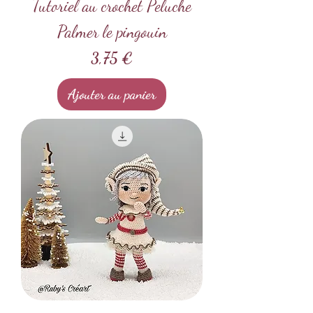
Tutoriel au crochet Peluche
Palmer le pingouin
Prix
3,75 €
Ajouter au panier