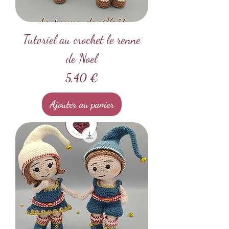
Tutoriel au crochet le renne
de Noel
Prix
5,40 €
Ajouter au panier