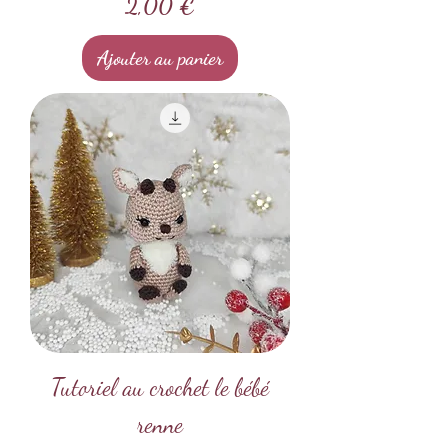
Prix
2,00 €
Ajouter au panier
Tutoriel au crochet le bébé
renne