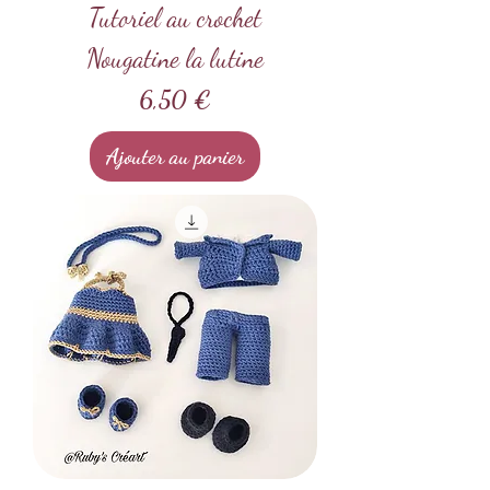
Tutoriel au crochet
Nougatine la lutine
Prix
6,50 €
Ajouter au panier