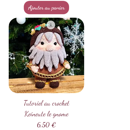
Ajouter au panier
Tutoriel au crochet
Keineute le gnome
Prix
6,50 €