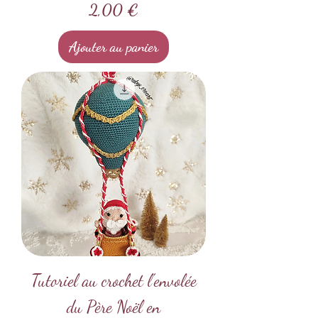
Prix
2,00 €
Ajouter au panier
Tutoriel au crochet l'envolée
du Père Noël en