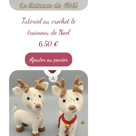
Tutoriel au crochet le
traineau de Noel
Prix
6,50 €
Ajouter au panier