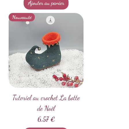
Ajouter au panier
Nouveauté
Tutoriel au crochet La botte
de Noël
Prix
6,57 €