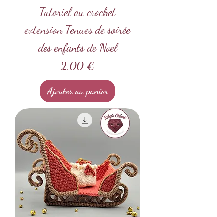
Tutoriel au crochet
extension Tenues de soirée
des enfants de Noel
Prix
2,00 €
Ajouter au panier