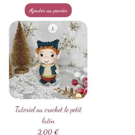
Ajouter au panier
Tutoriel au crochet le petit
lutin
Prix
2,00 €