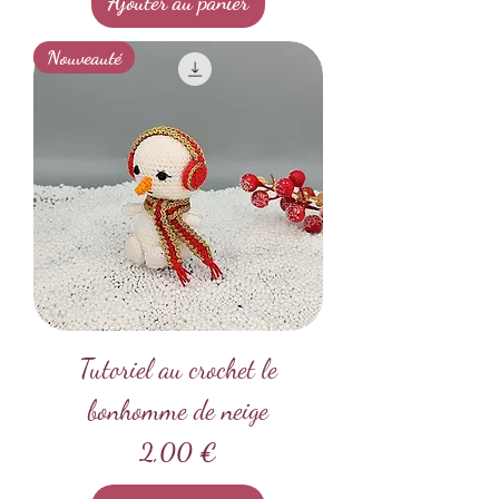
Ajouter au panier
Nouveauté
Tutoriel au crochet le
bonhomme de neige
Prix
2,00 €