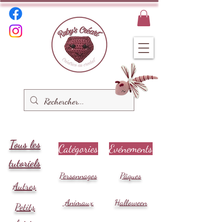
Tous les
Catégories
Evénements
tutoriels
Personnages
Pâques
Autres
Animaux
Halloween
Petits